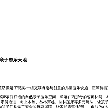
亲子游乐天地
童话搬进了现实-一组充满野趣与创意的儿童游乐设施，正等待着
营家庭打造的自然亲子游乐空间，坐落在西那母的葱郁林间，与
牛攀爬通道、树上木屋、丛林穿越、丛林蹦床等多元玩法，让孩
为孩子们构筑了安全的玩耍屏障，让家长露营休憩时，也能放心