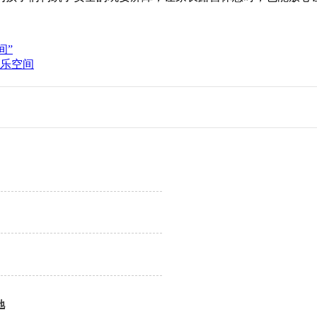
间”
乐空间
地