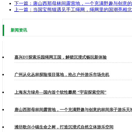
下一篇：
唐山西那母林间露营地，一个充满野趣与创意的
上一篇：
当国宝熊猫遇见手工绳网，绳网里的国潮亮相北
新闻资讯
嘉兴DT探索乐园绳网王国，解锁沉浸式畅玩新体验
广州从化丛林探险项目落地，抢占户外游乐市场先机
上海东方绿舟—国内首个软性攀爬 “宇宙探索空间”
唐山西那母林间露营地，一个充满野趣与创意的林间亲子游乐天
潍坊歌尔小镇生命之树，打造沉浸式自然立体游乐空间