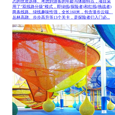
态的优质选择。考虑到游客的年龄与体能特点，项目采
用了“双线路分级”模式，即绿线(探险者)和红线(挑战者)
两条线路。绿线趣味性强，全长160米，包含漫步云端、
丛林高跷、步步高升等13个关卡，是探险者们入门必...