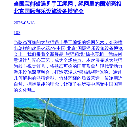
当国宝熊猫遇见手工绳网，绳网里的国潮亮相
北京国际游乐设施设备博览会
2026-05-18
103
当憨态可掬的大熊猫遇上手工编织的绳网艺术，会碰撞
出怎样的欢乐火花?在中国(北京)国际游乐设施设备博览
会上，我们带着全新展品“熊猫秘境”惊艳亮相，凭借创
意设计与匠心工艺，成为全场焦点。本次展品以大熊猫
为核心视觉符号，将憨态可掬的国宝形象与现代无动力
游乐设施深度融合，打造沉浸式“熊猫秘境”体验。通过
几何解构的熊猫造型、竹林环绕的场景营造，传递亲近
自然、拥抱童趣的理念，让孩子在玩耍中感受中国国宝
的文化魅...