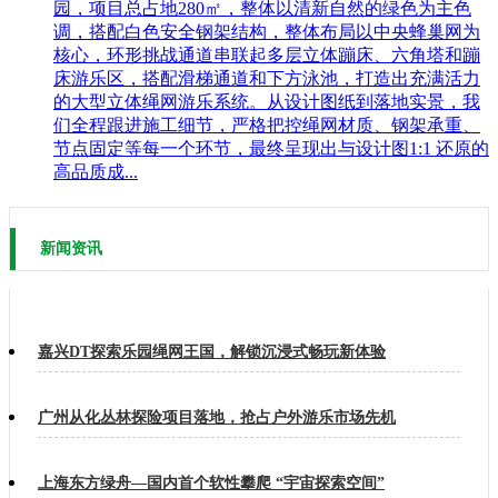
园，项目总占地280㎡，整体以清新自然的绿色为主色
调，搭配白色安全钢架结构，整体布局以中央蜂巢网为
核心，环形挑战通道串联起多层立体蹦床、六角塔和蹦
床游乐区，搭配滑梯通道和下方泳池，打造出充满活力
的大型立体绳网游乐系统。从设计图纸到落地实景，我
们全程跟进施工细节，严格把控绳网材质、钢架承重、
节点固定等每一个环节，最终呈现出与设计图1:1 还原的
高品质成...
新闻资讯
嘉兴DT探索乐园绳网王国，解锁沉浸式畅玩新体验
广州从化丛林探险项目落地，抢占户外游乐市场先机
上海东方绿舟—国内首个软性攀爬 “宇宙探索空间”