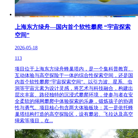
上海东方绿舟—国内首个软性攀爬 “宇宙探索
空间”
2026-05-18
113
项目位于上海东方绿舟蜂巢塔内，是一个集科普教育、
互动体验与高空探险于一体的综合性探索空间，还是国
内首个软性攀爬“宇宙探索空间”。以引力波、星系、虫
洞等宇宙元素为设计灵感，将艺术与科技融合，构建出
层次丰富、路径独特的沉浸式攀爬环境，使参与者在安
全柔软的绳网攀爬中体验探索的乐趣，锻炼孩子的协调
性与勇气。项目核心包含两大体验板块：其一是依托蜂
巢塔结构打造的高空探险区，设有攀岩、飞拉达及高空
绳索等项目，在...