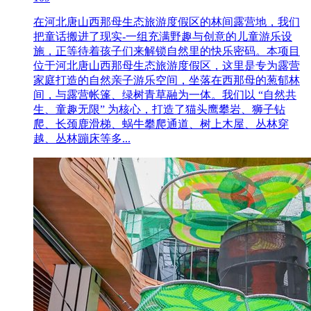
在河北唐山西那母生态旅游度假区的林间露营地，我们
把童话搬进了现实-一组充满野趣与创意的儿童游乐设
施，正等待着孩子们来解锁自然里的快乐密码。本项目
位于河北唐山西那母生态旅游度假区，这里是专为露营
家庭打造的自然亲子游乐空间，坐落在西那母的葱郁林
间，与露营帐篷、绿树青草融为一体。我们以 “自然共
生、童趣无限” 为核心，打造了猫头鹰攀岩、狮子钻
爬、长颈鹿滑梯、蜗牛攀爬通道、树上木屋、丛林穿
越、丛林蹦床等多...