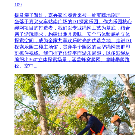
109
提及亲子遛娃，嘉兴家长圈近来被一处宝藏地刷屏——
坐落于嘉兴火车站南广场的DT探索乐园。作为乐园核心
绳网项目的打造者，我们以专业绳网工艺为基底，结合
亲子游玩需求，构建出兼具趣味、安全与体验感的立体
探索空间，成为全家共享欢乐时光的优选之地。走进DT
探索乐园二楼主场馆，贯穿半个园区的巨型绳网集群即
刻抓住视线。我们摒弃传统平面游乐局限，以多彩绳材
编织出360°立体探索场景，涵盖蜂窝爬网、趣味攀爬路
径、空中...