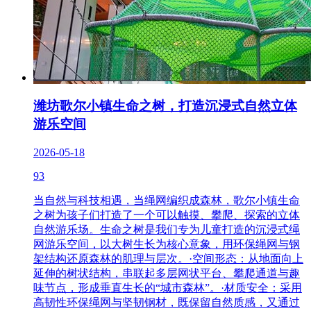
潍坊歌尔小镇生命之树，打造沉浸式自然立体
游乐空间
2026-05-18
93
当自然与科技相遇，当绳网编织成森林，歌尔小镇生命
之树为孩子们打造了一个可以触摸、攀爬、探索的立体
自然游乐场。生命之树是我们专为儿童打造的沉浸式绳
网游乐空间，以大树生长为核心意象，用环保绳网与钢
架结构还原森林的肌理与层次。·空间形态：从地面向上
延伸的树状结构，串联起多层网状平台、攀爬通道与趣
味节点，形成垂直生长的“城市森林”。·材质安全：采用
高韧性环保绳网与坚韧钢材，既保留自然质感，又通过