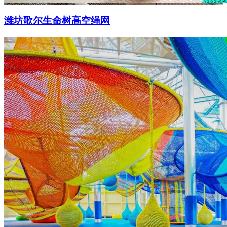
潍坊歌尔生命树高空绳网