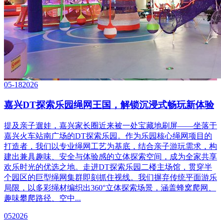
05-18
2026
嘉兴DT探索乐园绳网王国，解锁沉浸式畅玩新体验
提及亲子遛娃，嘉兴家长圈近来被一处宝藏地刷屏——坐落于
嘉兴火车站南广场的DT探索乐园。作为乐园核心绳网项目的
打造者，我们以专业绳网工艺为基底，结合亲子游玩需求，构
建出兼具趣味、安全与体验感的立体探索空间，成为全家共享
欢乐时光的优选之地。走进DT探索乐园二楼主场馆，贯穿半
个园区的巨型绳网集群即刻抓住视线。我们摒弃传统平面游乐
局限，以多彩绳材编织出360°立体探索场景，涵盖蜂窝爬网、
趣味攀爬路径、空中...
05
2026