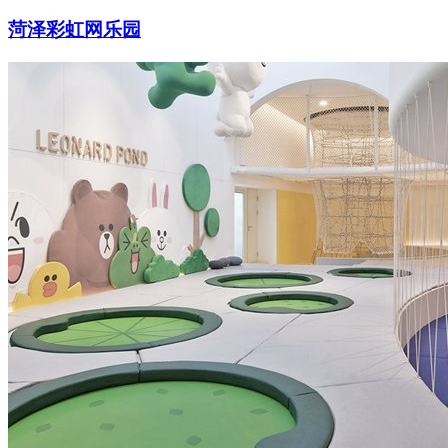
菏泽彩虹网乐园